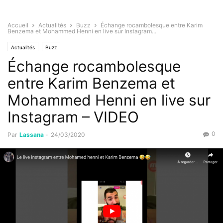
Accueil
Actualités
Buzz
Échange rocambolesque entre Karim
Benzema et Mohammed Henni en live sur Instagram...
Actualités
Buzz
Échange rocambolesque
entre Karim Benzema et
Mohammed Henni en live sur
Instagram – VIDEO
0
Par
Lassana
-
24/03/2020