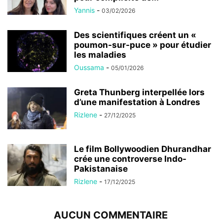
Yannis
-
03/02/2026
Des scientifiques créent un «
poumon-sur-puce » pour étudier
les maladies
Oussama
-
05/01/2026
Greta Thunberg interpellée lors
d’une manifestation à Londres
Rizlene
-
27/12/2025
Le film Bollywoodien Dhurandhar
crée une controverse Indo-
Pakistanaise
Rizlene
-
17/12/2025
AUCUN COMMENTAIRE