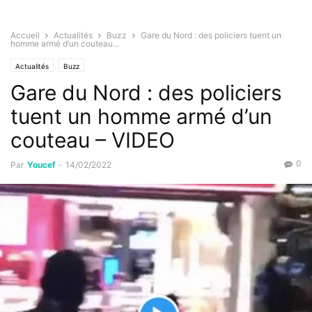
Accueil
Actualités
Buzz
Gare du Nord : des policiers tuent un
homme armé d’un couteau...
Actualités
Buzz
Gare du Nord : des policiers
tuent un homme armé d’un
couteau – VIDEO
0
Par
Youcef
-
14/02/2022