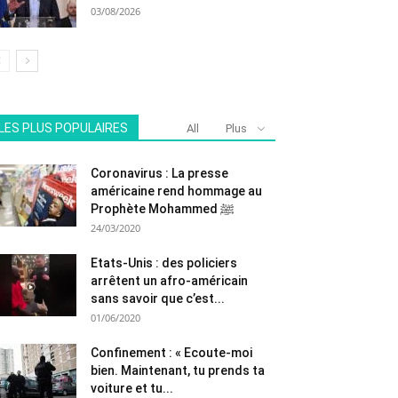
03/08/2026
LES PLUS POPULAIRES
All
Plus
Coronavirus : La presse
américaine rend hommage au
Prophète Mohammed ﷺ
24/03/2020
Etats-Unis : des policiers
arrêtent un afro-américain
sans savoir que c’est...
01/06/2020
Confinement : « Ecoute-moi
bien. Maintenant, tu prends ta
voiture et tu...