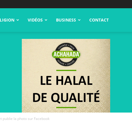
LIGION
VIDÉOS
BUSINESS
CONTACT
t publie la photo sur Facebook