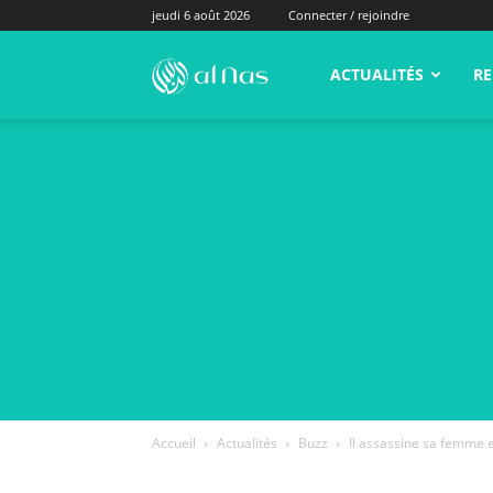
jeudi 6 août 2026
Connecter / rejoindre
alNas.fr
ACTUALITÉS
RE
Accueil
Actualités
Buzz
Il assassine sa femme e