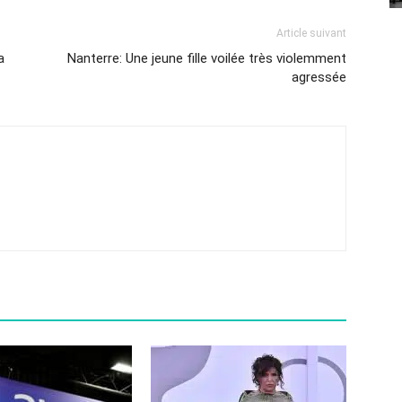
Article suivant
a
Nanterre: Une jeune fille voilée très violemment
agressée