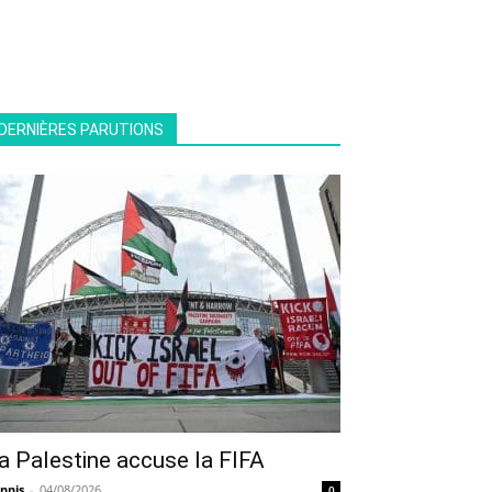
DERNIÈRES PARUTIONS
a Palestine accuse la FIFA
nnis
-
04/08/2026
0