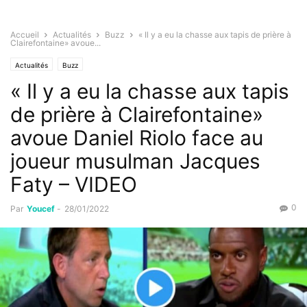
Accueil
Actualités
Buzz
« Il y a eu la chasse aux tapis de prière à
Clairefontaine» avoue...
Actualités
Buzz
« Il y a eu la chasse aux tapis
de prière à Clairefontaine»
avoue Daniel Riolo face au
joueur musulman Jacques
Faty – VIDEO
0
Par
Youcef
-
28/01/2022