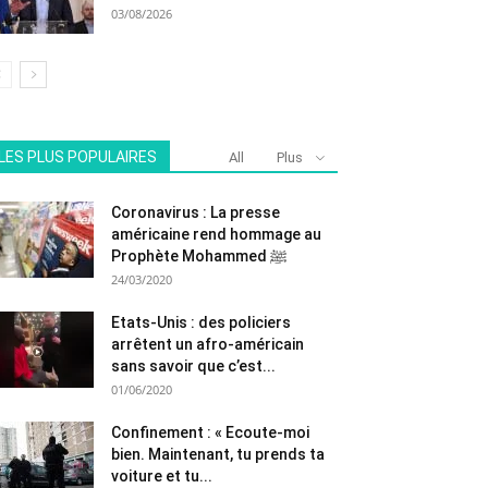
03/08/2026
LES PLUS POPULAIRES
All
Plus
Coronavirus : La presse
américaine rend hommage au
Prophète Mohammed ﷺ
24/03/2020
Etats-Unis : des policiers
arrêtent un afro-américain
sans savoir que c’est...
01/06/2020
Confinement : « Ecoute-moi
bien. Maintenant, tu prends ta
voiture et tu...