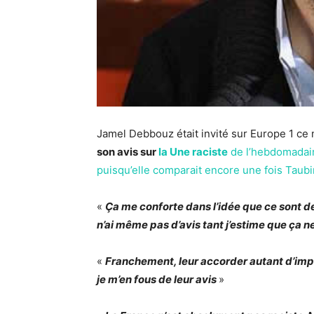
Jamel Debbouz était invité sur Europe 1 c
son avis sur
la Une raciste
de l’hebdomadair
puisqu’elle comparait encore une fois Taubi
«
Ça me conforte dans l’idée que ce sont d
n’ai même pas d’avis tant j’estime que ça n
«
Franchement, leur accorder autant d’impo
je m’en fous de leur avis
»