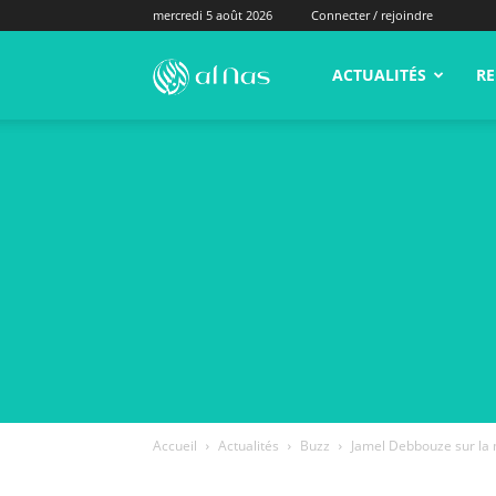
mercredi 5 août 2026
Connecter / rejoindre
alNas.fr
ACTUALITÉS
RE
Accueil
Actualités
Buzz
Jamel Debbouze sur la m