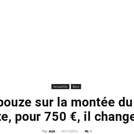
Actualités
Buzz
ouze sur la montée du 
te, pour 750 €, il change
Par
Adil
-
14/11/2013
0