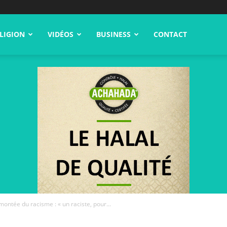
LIGION
VIDÉOS
BUSINESS
CONTACT
ontée du racisme : « un raciste, pour...