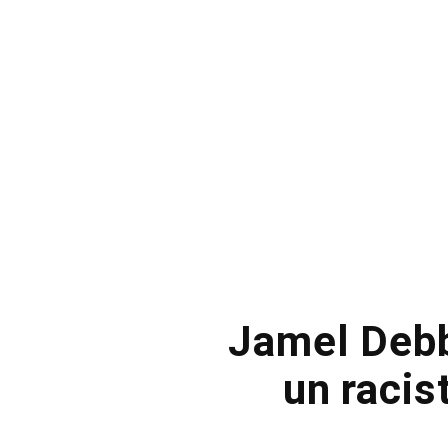
Jamel Debb
un racis