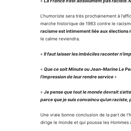
«
La France n’est absolument pas raciste. Mê
L’humoriste sera très prochainement à l’affi
marche historique de 1983 contre le racism
racisme est intimement liée aux élections
le calme reviendra.
«
Il faut laisser les imbéciles raconter n’i
«
Que ce soit Minute ou Jean-Marine Le Pen, j
l’impression de leur rendre service
»
«
Je pense que tout le monde devrait s’att
parce que je suis convaincu qu’un raciste, 
Une vraie bonne conclusion de la part de l’hu
dirige le monde et qui pousse les Hommes à