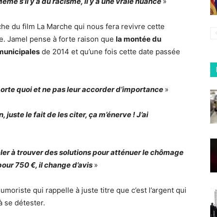
me s’il y a du racisme, il y a une vraie nuance
»
che du film La Marche qui nous fera revivre cette
e. Jamel pense à forte raison que
la montée du
 municipales
de 2014 et qu’une fois cette date passée
mporte quoi et ne pas leur accorder d’importance
»
uste le fait de les citer, ça m’énerve ! J’ai
eler à trouver des solutions pour atténuer le chômage
pour 750 €, il change d’avis
»
moriste qui rappelle à juste titre que c’est l’argent qui
 se détester.