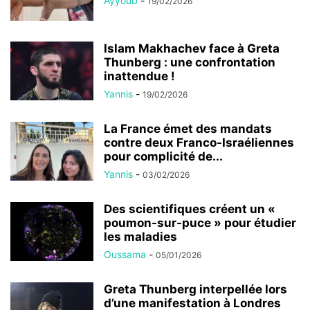
Ayyoub
-
19/02/2026
Islam Makhachev face à Greta
Thunberg : une confrontation
inattendue !
Yannis
-
19/02/2026
La France émet des mandats
contre deux Franco-Israéliennes
pour complicité de...
Yannis
-
03/02/2026
Des scientifiques créent un «
poumon-sur-puce » pour étudier
les maladies
Oussama
-
05/01/2026
Greta Thunberg interpellée lors
d’une manifestation à Londres