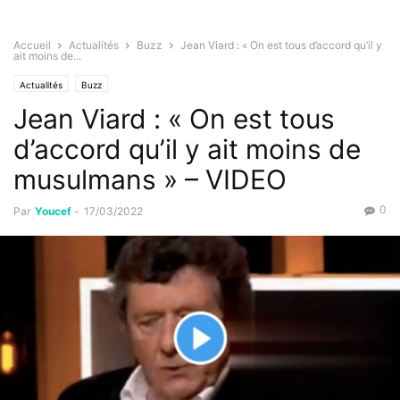
Accueil
Actualités
Buzz
Jean Viard : « On est tous d’accord qu’il y
ait moins de...
Actualités
Buzz
Jean Viard : « On est tous
d’accord qu’il y ait moins de
musulmans » – VIDEO
0
Par
Youcef
-
17/03/2022