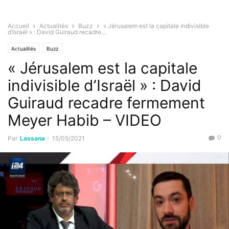
Accueil
Actualités
Buzz
« Jérusalem est la capitale indivisible
d’Israël » : David Guiraud recadre...
Actualités
Buzz
« Jérusalem est la capitale
indivisible d’Israël » : David
Guiraud recadre fermement
Meyer Habib – VIDEO
0
Par
Lassana
-
15/05/2021