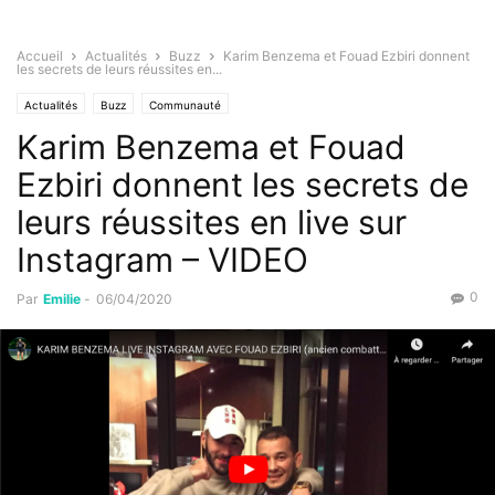
Accueil
Actualités
Buzz
Karim Benzema et Fouad Ezbiri donnent
les secrets de leurs réussites en...
Actualités
Buzz
Communauté
Karim Benzema et Fouad
Ezbiri donnent les secrets de
leurs réussites en live sur
Instagram – VIDEO
0
Par
Emilie
-
06/04/2020