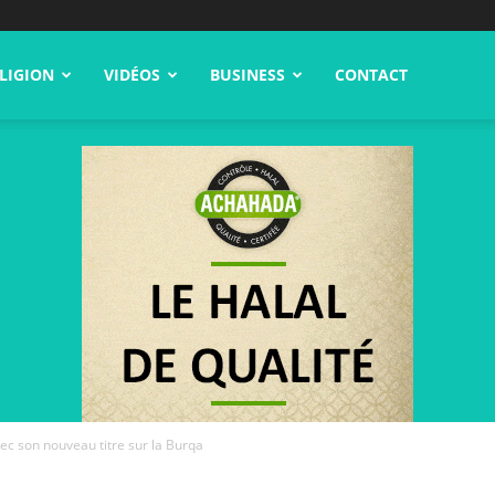
LIGION
VIDÉOS
BUSINESS
CONTACT
c son nouveau titre sur la Burqa