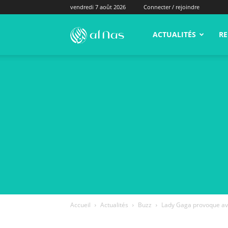
vendredi 7 août 2026
Connecter / rejoindre
alNas.fr
ACTUALITÉS
RE
Accueil
Actualités
Buzz
Lady Gaga provoque ave