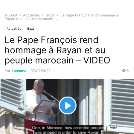
Accueil
Actualités
Buzz
Le Pape François rend hommage à
Rayan et au peuple marocain –...
Actualités
Buzz
Le Pape François rend
hommage à Rayan et au
peuple marocain – VIDEO
0
Par
Lassana
-
07/02/2022