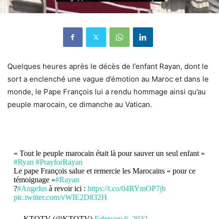
Quelques heures après le décès de l’enfant Rayan, dont le
sort a enclenché une vague d’émotion au Maroc et dans le
monde, le Pape François lui a rendu hommage ainsi qu’au
peuple marocain, ce dimanche au Vatican.
« Tout le peuple marocain était là pour sauver un seul enfant »
#Ryan
#PrayforRayan
Le pape François salue et remercie les Marocains « pour ce
témoignage »
#Rayan
?
#Angelus
à revoir ici :
https://t.co/04RYmOP7jb
pic.twitter.com/vWIE2D832H
— KTOTV (@KTOTV)
February 6, 2022