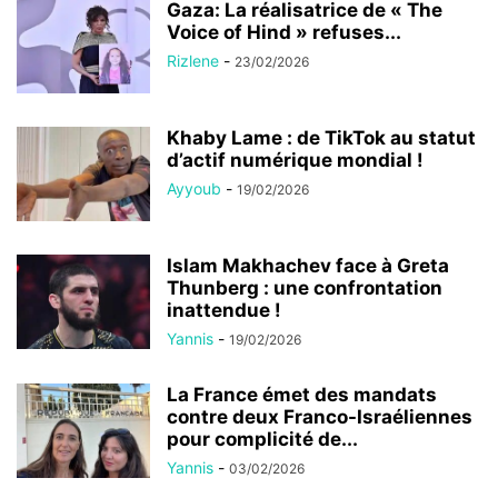
Gaza: La réalisatrice de « The
Voice of Hind » refuses...
Rizlene
-
23/02/2026
Khaby Lame : de TikTok au statut
d’actif numérique mondial !
Ayyoub
-
19/02/2026
Islam Makhachev face à Greta
Thunberg : une confrontation
inattendue !
Yannis
-
19/02/2026
La France émet des mandats
contre deux Franco-Israéliennes
pour complicité de...
Yannis
-
03/02/2026