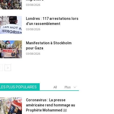
03/08/2026
Londres : 117 arrestations lors
d’un rassemblement
03/08/2026
Manifestation à Stockholm
pour Gaza
03/08/2026
LES PLUS POPULAIRES
All
Plus
Coronavirus : La presse
américaine rend hommage au
Prophète Mohammed ﷺ