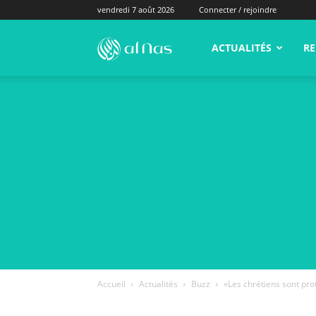
vendredi 7 août 2026
Connecter / rejoindre
alNas.fr
ACTUALITÉS
RE
Accueil
Actualités
Buzz
«Les chrétiens sont prot