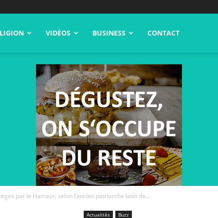
LIGION
VIDÉOS
BUSINESS
CONTACT
égés par le Hamas», selon l’ancien patriarche latin de...
Actualités
Buzz