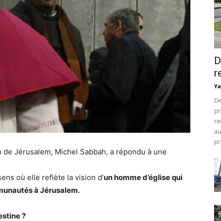
D
r
Ya
De
pr
re
au
pr
tin de Jérusalem, Michel Sabbah, a répondu à une
ens où elle reflète la vision d’
un homme d’église qui
mmunautés à Jérusalem.
estine ?