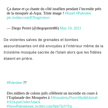
Ça danse et ça chante du côté israélien pendant l’incendie près
de la mosquée al-Aqsa. Triste image !
#Israël
#Palestine
pic.twitter.com/ENogzvisws
— Diego Perret (@diegoperret86)
May 10, 2021
De violentes salves de grenades et bombes
assourdissantes ont été envoyées à l’intérieur même de la
troisième mosquée sacrée de l’Islam alors que les fidèles
étaient en prière.
#Palestine
??
Des milliers de colons juifs célèbrent un incendie en cours à
l’Esplanade des Mosquées à
#Jérusalem
.
#SaveSheikhJarrah
#AlAqsaUnderAttack
#SavePalestine
pic.twitter.com/9ph7faYlYp