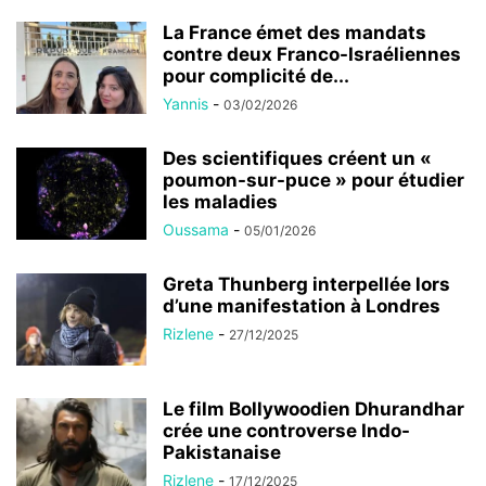
La France émet des mandats
contre deux Franco-Israéliennes
pour complicité de...
Yannis
-
03/02/2026
Des scientifiques créent un «
poumon-sur-puce » pour étudier
les maladies
Oussama
-
05/01/2026
Greta Thunberg interpellée lors
d’une manifestation à Londres
Rizlene
-
27/12/2025
Le film Bollywoodien Dhurandhar
crée une controverse Indo-
Pakistanaise
Rizlene
-
17/12/2025