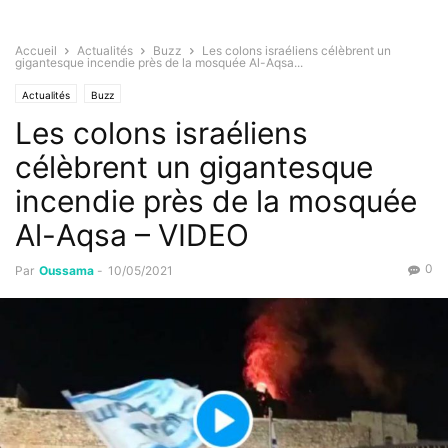
Accueil
Actualités
Buzz
Les colons israéliens célèbrent un
gigantesque incendie près de la mosquée Al-Aqsa...
Actualités
Buzz
Les colons israéliens
célèbrent un gigantesque
incendie près de la mosquée
Al-Aqsa – VIDEO
0
Par
Oussama
-
10/05/2021