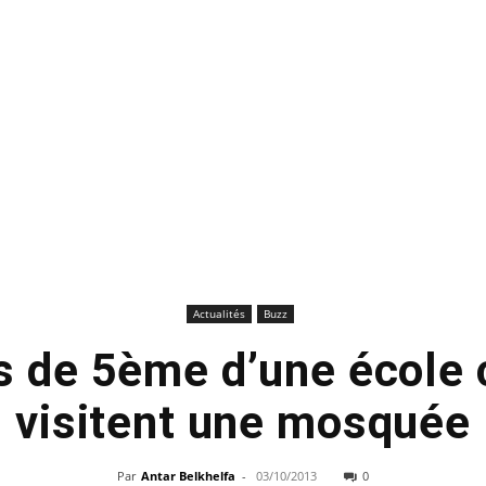
Actualités
Buzz
s de 5ème d’une école 
visitent une mosquée
Par
Antar Belkhelfa
-
03/10/2013
0