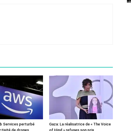
 Services perturbé
Gaza: La réalisatrice de « The Voice
ctivité de drones
of Hind » refuses son prix