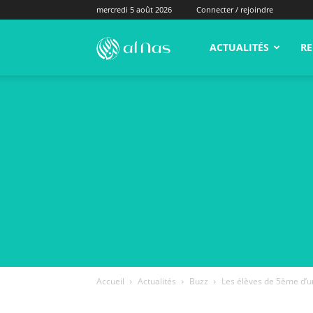
mercredi 5 août 2026
Connecter / rejoindre
alNas.fr
ACTUALITÉS
RE
Accueil
Actualités
Buzz
Les élèves de 5ème d’u