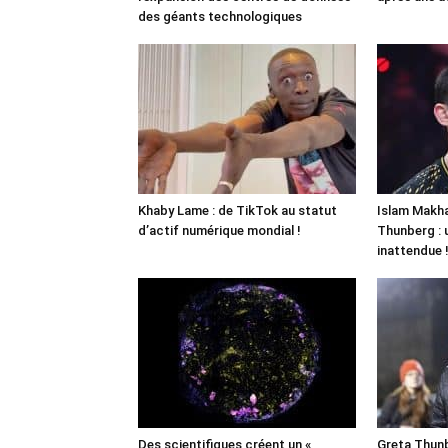
des géants technologiques
Khaby Lame : de TikTok au statut
Islam Makha
d’actif numérique mondial !
Thunberg : 
inattendue 
Des scientifiques créent un «
Greta Thunb