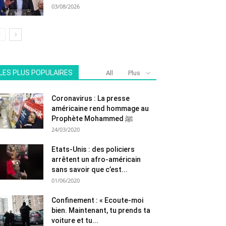
03/08/2026
LES PLUS POPULAIRES
All
Plus
Coronavirus : La presse
américaine rend hommage au
Prophète Mohammed ﷺ
24/03/2020
Etats-Unis : des policiers
arrêtent un afro-américain
sans savoir que c’est...
01/06/2020
Confinement : « Ecoute-moi
bien. Maintenant, tu prends ta
voiture et tu...