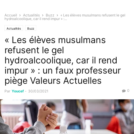
Accueil
Actualités
Buzz
« Les élèves musulmans refusent le gel
hydroalcoolique, car il rend impur » :...
Actualités
Buzz
« Les élèves musulmans
refusent le gel
hydroalcoolique, car il rend
impur » : un faux professeur
piège Valeurs Actuelles
0
Par
Youcef
-
30/03/2021