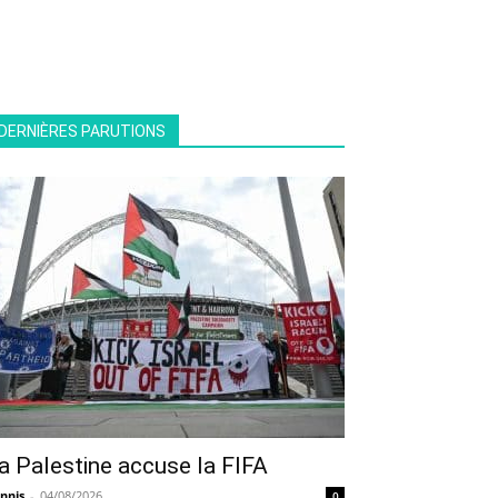
DERNIÈRES PARUTIONS
a Palestine accuse la FIFA
nnis
-
04/08/2026
0