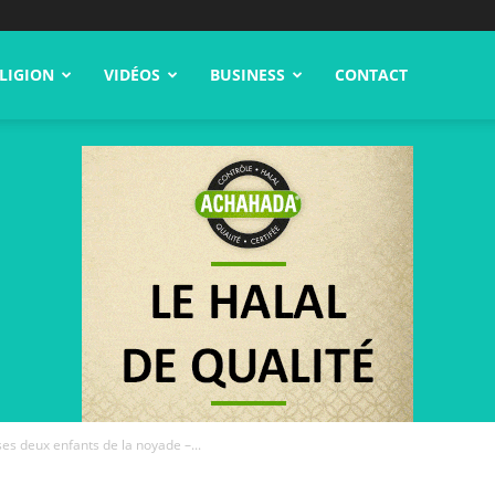
LIGION
VIDÉOS
BUSINESS
CONTACT
es deux enfants de la noyade –...