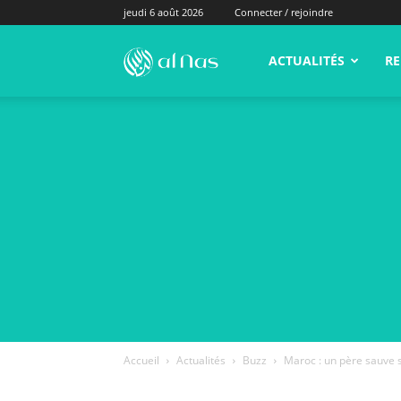
jeudi 6 août 2026
Connecter / rejoindre
alNas.fr
ACTUALITÉS
RE
Accueil
Actualités
Buzz
Maroc : un père sauve s