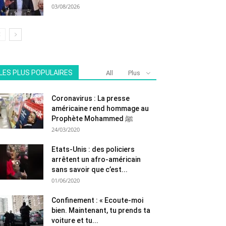
03/08/2026
LES PLUS POPULAIRES
All
Plus
Coronavirus : La presse
américaine rend hommage au
Prophète Mohammed ﷺ
24/03/2020
Etats-Unis : des policiers
arrêtent un afro-américain
sans savoir que c’est...
01/06/2020
Confinement : « Ecoute-moi
bien. Maintenant, tu prends ta
voiture et tu...