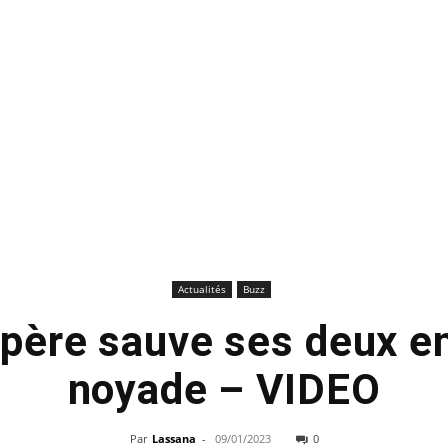
Actualités
Buzz
 père sauve ses deux en
noyade – VIDEO
Par
Lassana
-
09/01/2023
0