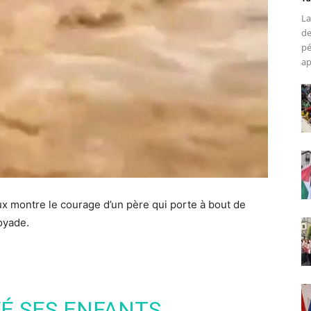
La
de
pé
ap
ux montre le courage d’un père qui porte à bout de
oyade.
VÉ SES ENFANTS