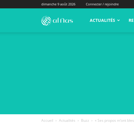
dimanche 9 août 2026
Connecter / rejoindre
alNas.fr
ACTUALITÉS
RE
Accueil
Actualités
Buzz
« Ses propos m’ont bles