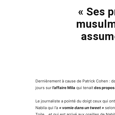
« Ses p
musulma
assume
Dernièrement à cause de Patrick Cohen : 
jours sur
l’affaire Mila
qui tenait
des propos 
Le journaliste a pointé du doigt ceux qui on
Nabila qui l’a
« vomie dans un tweet »
selon 
Toile… et qui est arrivé aux oreilles de Nabil