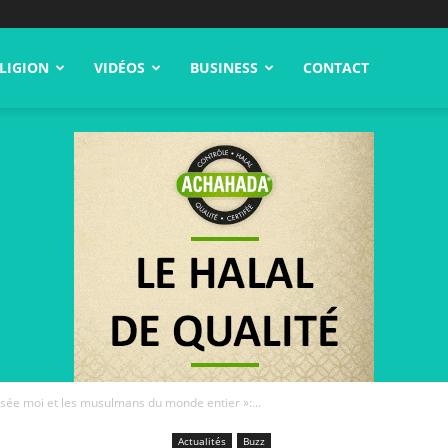
LIGION
VIDÉOS
BUSINESS
CONTACT
sée moi et les musulmans du monde entier »:...
Actualités
Buzz