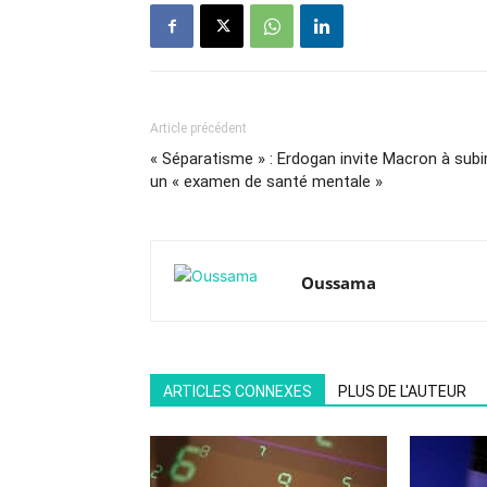
Article précédent
« Séparatisme » : Erdogan invite Macron à subi
un « examen de santé mentale »
Oussama
ARTICLES CONNEXES
PLUS DE L'AUTEUR