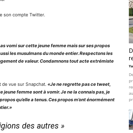
 de son compte Twitter.
i pas vomi sur cette jeune femme mais sur ses propos
D
aussi les musulmans du monde entier. Respectons les
r
jugement de valeur. Condamnons tout acte extrémiste
Ya
De
pr
t de vue sur Snapchat.
«Je ne regrette pas ce tweet,
re
e jeune femme sont à vomir. Je ne la connais pas, je
au
s propos qu’elle a tenus. Ces propos m’ont énormément
pr
tier.»
ligions des autres »