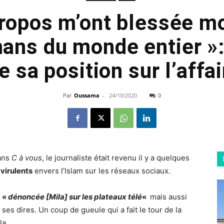
ropos m’ont blessée mo
ns du monde entier »:
 sa position sur l’affai
Par
Oussama
-
24/10/2020
0
dans
C à vous
, le journaliste était revenu il y a quelques
virulents
envers l’Islam sur les réseaux sociaux.
t
«
dénoncée [Mila] sur les plateaux télé
«
mais aussi
ses dires. Un coup de gueule qui a fait le tour de la
la.