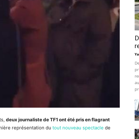
D
r
Ya
De
pr
re
au
pr
ts,
deux journaliste de TF1 ont été pris en flagrant
mière représentation du
tout nouveau spectacle
de