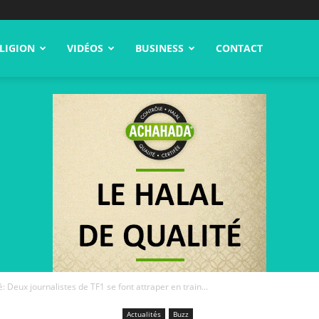
LIGION
VIDÉOS
BUSINESS
CONTACT
 Deux journalistes de TF1 se font attraper en train...
Actualités
Buzz