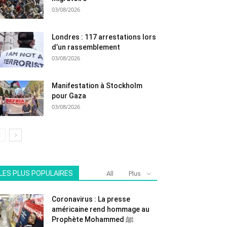
03/08/2026
Londres : 117 arrestations lors
d’un rassemblement
03/08/2026
Manifestation à Stockholm
pour Gaza
03/08/2026
LES PLUS POPULAIRES
All
Plus
Coronavirus : La presse
américaine rend hommage au
Prophète Mohammed ﷺ