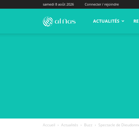
samedi 8 août 2026
Connecter / rejoindre
alNas.fr
ACTUALITÉS
RE
Accueil
Actualités
Buzz
Spectacle de Dieudonné: