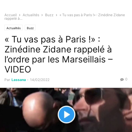
Accueil
Actualités
Buzz
« Tu vas pas à Paris !» : Zinédine Zidane
rappelé à...
Actualités
Buzz
« Tu vas pas à Paris !» :
Zinédine Zidane rappelé à
l’ordre par les Marseillais –
VIDEO
0
Par
Lassana
-
14/02/2022