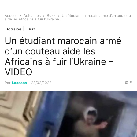
Accueil
Actualités
Buzz
Un étudiant marocain armé d’un couteau
aide les Africains à fuir l’Ukraine...
Actualités
Buzz
Un étudiant marocain armé
d’un couteau aide les
Africains à fuir l’Ukraine –
VIDEO
0
Par
Lassana
-
28/02/2022