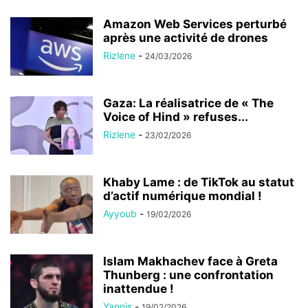
Amazon Web Services perturbé
après une activité de drones
Rizlene
-
24/03/2026
Gaza: La réalisatrice de « The
Voice of Hind » refuses...
Rizlene
-
23/02/2026
Khaby Lame : de TikTok au statut
d’actif numérique mondial !
Ayyoub
-
19/02/2026
Islam Makhachev face à Greta
Thunberg : une confrontation
inattendue !
Yannis
-
19/02/2026