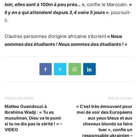
loin, elles sont à 100m à peu près… »
,
confie le Marocain.
«
Il y en a qui attendent depuis 3,4 voire 5 jours »
, poursuit-
il.
D’autres personnes d’origine africaine s’écrient
« Nous
sommes des étudiants ! Nous sommes des étudiants ! »
Article précédent
Article suivant
Matteo Guendouzi à
« C’est très émouvant pour
Ibrahima Wadji : « Tu es
moi de voir des Européens
musulman, Dieu va te punir
aux yeux bleus et aux
si tu ne dis pas la vérité ! » –
cheveux blonds se faire
VIDEO
tuer », confie un
responsable ukrainien –