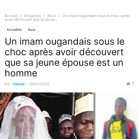
Accueil
Actualités
Buzz
Un imam ougandais sous le choc après
avoir découvert que sa jeune...
Actualités
Buzz
Un imam ougandais sous le
choc après avoir découvert
que sa jeune épouse est un
homme
0
Par
Youcef
-
16/01/2020