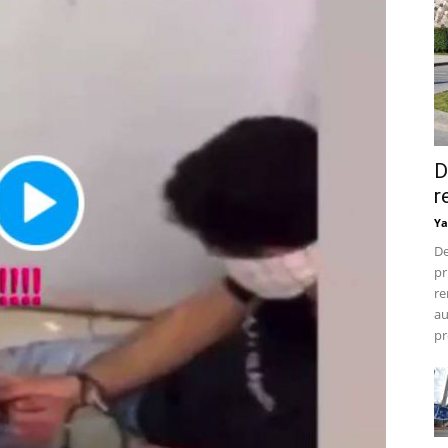
D
r
Ya
De
pr
re
au
pr