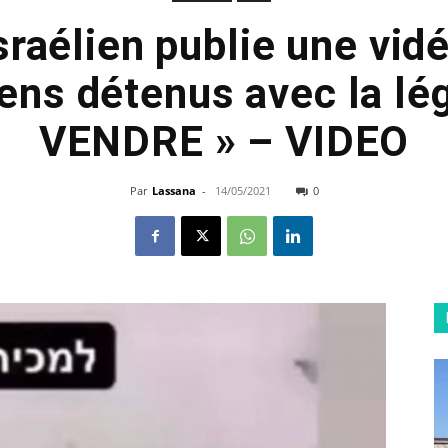
sraélien publie une vid
iens détenus avec la lé
VENDRE » – VIDEO
Par
Lassana
-
14/05/2021
0