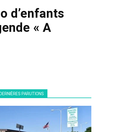
éo d’enfants
gende « A
DERNIÈRES PARUTIONS