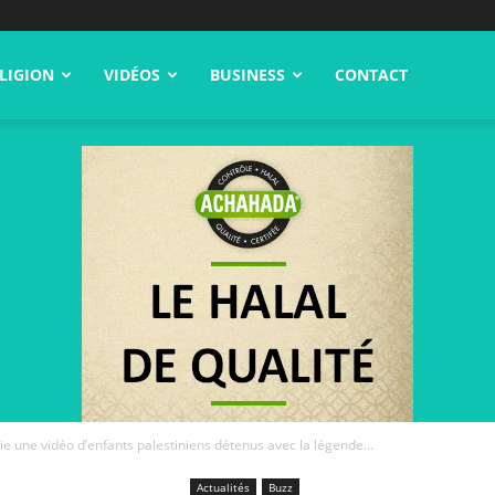
LIGION
VIDÉOS
BUSINESS
CONTACT
ie une vidéo d’enfants palestiniens détenus avec la légende...
Actualités
Buzz