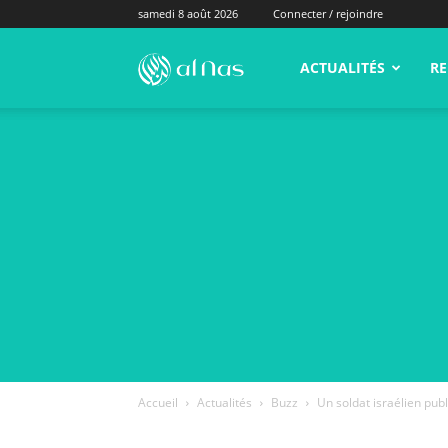
samedi 8 août 2026
Connecter / rejoindre
alNas.fr
ACTUALITÉS
RE
Accueil
Actualités
Buzz
Un soldat israélien publ