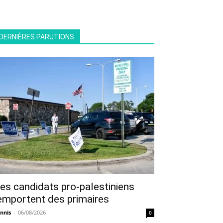
DERNIÈRES PARUTIONS
es candidats pro-palestiniens
emportent des primaires
nnis
-
06/08/2026
0