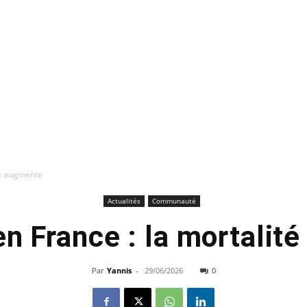
té augmente
Actualités
Communauté
en France : la mortalit
Par
Yannis
-
29/06/2026
0