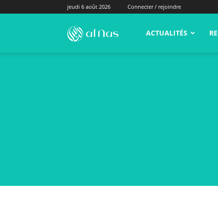
jeudi 6 août 2026
Connecter / rejoindre
alNas.fr
ACTUALITÉS
RE