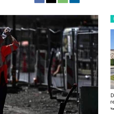
D
r
Ya