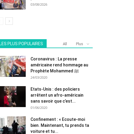
03/08/2026
LES PLUS POPULAIRES
All
Plus
Coronavirus : La presse
américaine rend hommage au
Prophète Mohammed ﷺ
24/03/2020
Etats-Unis : des policiers
arrêtent un afro-américain
sans savoir que c’est...
01/06/2020
Confinement : « Ecoute-moi
bien. Maintenant, tu prends ta
voiture et tu...