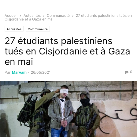
Accueil
Actualités
Communauté
27 étudiants palestiniens tués en
Cisjordanie et à Gaza en mai
Actualités
Communauté
27 étudiants palestiniens
tués en Cisjordanie et à Gaza
en mai
0
Par
Maryam
-
26/05/2021