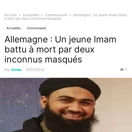
Accueil
Actualités
Communauté
Allemagne : Un jeune Imam battu
à mort par deux inconnus masqués
Actualités
Communauté
Allemagne : Un jeune Imam
battu à mort par deux
inconnus masqués
0
Par
Emilie
-
25/12/2020