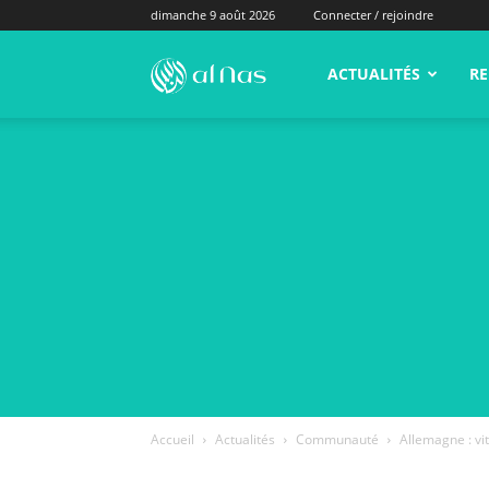
dimanche 9 août 2026
Connecter / rejoindre
alNas.fr
ACTUALITÉS
RE
Accueil
Actualités
Communauté
Allemagne : vi