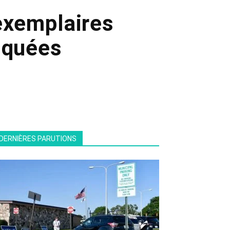
exemplaires
squées
DERNIÈRES PARUTIONS