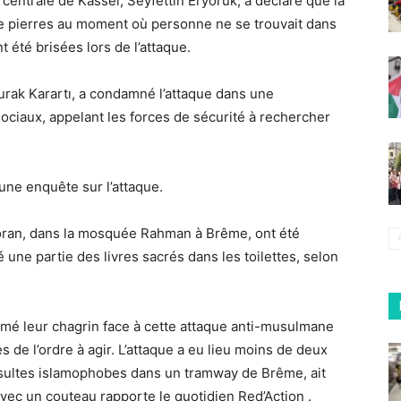
centrale de Kassel, Seyfettin Eryörük, a déclaré que la
e pierres au moment où personne ne se trouvait dans
t été brisées lors de l’attaque.
urak Karartı, a condamné l’attaque dans une
sociaux, appelant les forces de sécurité à rechercher
une enquête sur l’attaque.
ran, dans la mosquée Rahman à Brême, ont été
une partie des livres sacrés dans les toilettes, selon
imé leur chagrin face à cette attaque anti-musulmane
s de l’ordre à agir. L’attaque a eu lieu moins de deux
sultes islamophobes dans un tramway de Brême, ait
vec un couteau rapporte le quotidien Red’Action .