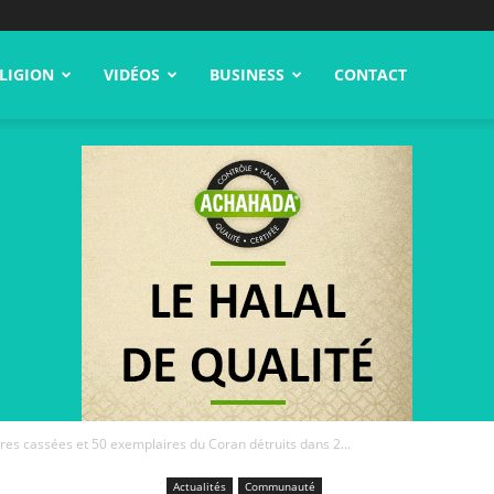
LIGION
VIDÉOS
BUSINESS
CONTACT
tres cassées et 50 exemplaires du Coran détruits dans 2...
Actualités
Communauté