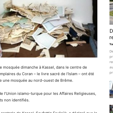
D
r
Ya
De
pr
re
au
une mosquée dimanche à Kassel, dans le centre de
pr
mplaires du Coran – le livre sacré de l’Islam – ont été
re une mosquée au nord-ouest de Brême.
e l’Union islamo-turque pour les Affaires Religieuses,
s non identifiés.