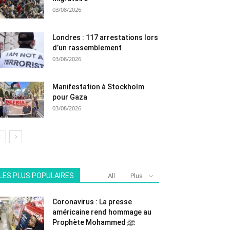
03/08/2026
Londres : 117 arrestations lors
d’un rassemblement
03/08/2026
Manifestation à Stockholm
pour Gaza
03/08/2026
LES PLUS POPULAIRES
All
Plus
Coronavirus : La presse
américaine rend hommage au
Prophète Mohammed ﷺ