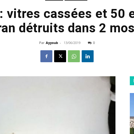
: vitres cassées et 50 
ran détruits dans 2 mo
Par
Ayyoub
-
13/06/2019
0