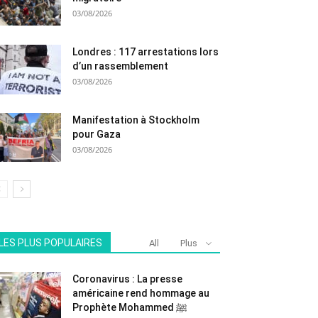
03/08/2026
Londres : 117 arrestations lors
d’un rassemblement
03/08/2026
Manifestation à Stockholm
pour Gaza
03/08/2026
LES PLUS POPULAIRES
All
Plus
Coronavirus : La presse
américaine rend hommage au
Prophète Mohammed ﷺ