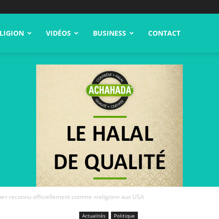
LIGION
VIDÉOS
BUSINESS
CONTACT
ue» reconnu officiellement comme «religion» aux USA
Actualités
Politique