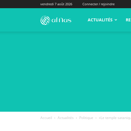
vendredi 7 août 2026
Connecter / rejoindre
alNas.fr
ACTUALITÉS
RE
Accueil
Actualités
Politique
«Le temple sataniq