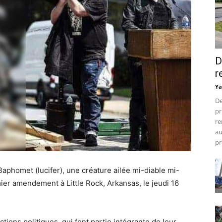
D
r
Ya
De
pr
re
au
pr
Baphomet (lucifer), une créature ailée mi-diable mi-
ier amendement à Little Rock, Arkansas, le jeudi 16
ions politiques, qui font partie intégrante de leur