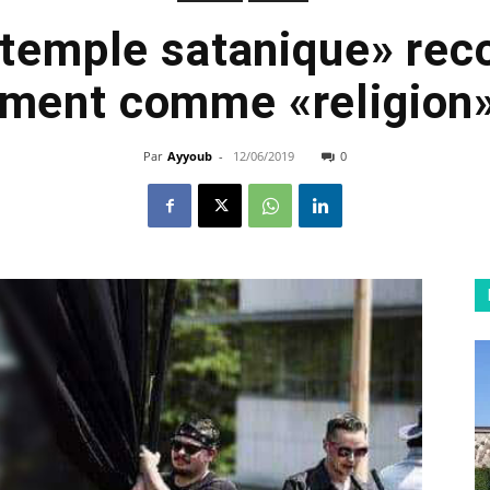
 temple satanique» rec
lement comme «religion
Par
Ayyoub
-
12/06/2019
0