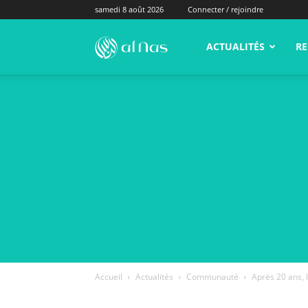
samedi 8 août 2026
Connecter / rejoindre
alNas.fr
ACTUALITÉS
RE
Accueil
Actualités
Communauté
Après 20 ans,