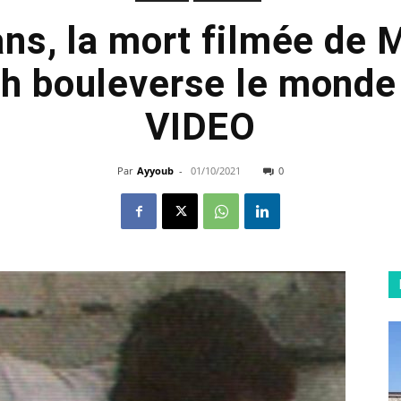
ans, la mort filmée d
ah bouleverse le monde 
VIDEO
Par
Ayyoub
-
01/10/2021
0