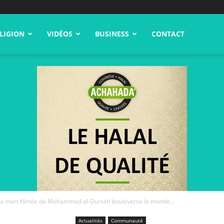
LIGION
VIDÉOS
BUSINESS
CONTACT
 la mort filmée de Mohammed al-Durrah bouleverse le monde...
Actualités
Communauté