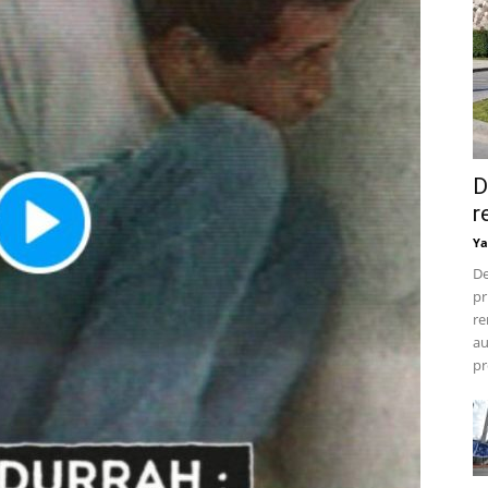
D
r
Ya
De
pr
re
au
pr