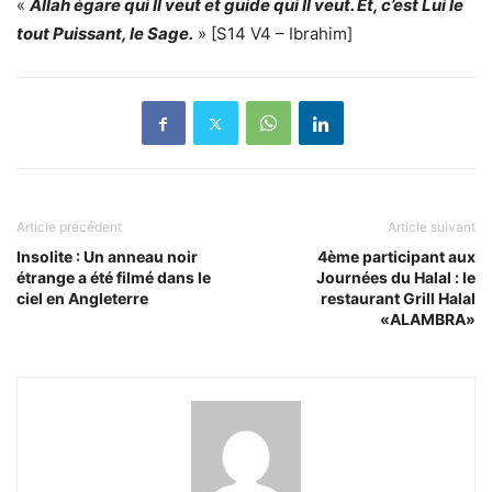
«
Allah égare qui Il veut et guide qui Il veut. Et, c’est Lui le
tout Puissant, le Sage.
» [S14 V4 – Ibrahim]
Article précédent
Article suivant
Insolite : Un anneau noir
4ème participant aux
étrange a été filmé dans le
Journées du Halal : le
ciel en Angleterre
restaurant Grill Halal
«ALAMBRA»