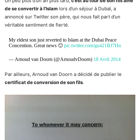
Un peu plus d’un an plus tard,
c’est au tour de son fils aîné
de se convertir à l’Islam
lors d’un séjour à Dubaï, a
annoncé sur Twitter son père, qui nous fait part d’un
véritable sentiment de fierté.
My eldest son just reverted to Islam at the Dubai Peace
Concention. Great news 🙂
pic.twitter.com/gu421BJ7Hn
— Arnoud van Doorn (@ArnoudvDoorn)
18 Avril 2014
Par ailleurs, Arnoud van Doorn a décidé de publier le
certificat de conversion de son fils
.