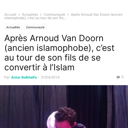
Accueil
Actualités
Communauté
Après Arnoud Van Doorn (ancien
islamophobe), c’est au tour de son fils...
Actualités
Communauté
Après Arnoud Van Doorn
(ancien islamophobe), c’est
au tour de son fils de se
convertir à l’Islam
0
Par
Antar Belkhelfa
-
21/04/2014