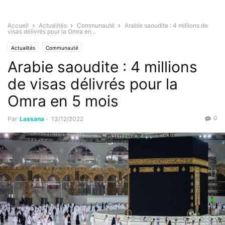
Accueil
Actualités
Communauté
Arabie saoudite : 4 millions de
visas délivrés pour la Omra en...
Actualités
Communauté
Arabie saoudite : 4 millions
de visas délivrés pour la
Omra en 5 mois
0
Par
Lassana
-
13/12/2022