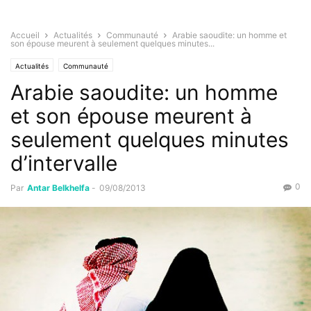
Accueil
Actualités
Communauté
Arabie saoudite: un homme et
son épouse meurent à seulement quelques minutes...
Actualités
Communauté
Arabie saoudite: un homme
et son épouse meurent à
seulement quelques minutes
d’intervalle
0
Par
Antar Belkhelfa
-
09/08/2013