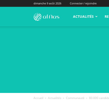
dimanche 9 août 2026
Connecter / rejoindre
alNas.fr
ACTUALITÉS
RE
Accueil
Actualités
Communauté
80.000 candida