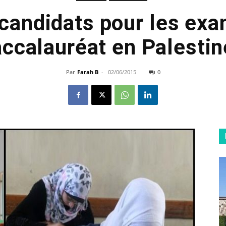
candidats pour les ex
ccalauréat en Palestin
Par
Farah B
-
02/06/2015
0