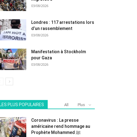
03/08/2026
Londres : 117 arrestations lors
d’un rassemblement
03/08/2026
Manifestation à Stockholm
pour Gaza
03/08/2026
LES PLUS POPULAIRES
All
Plus
Coronavirus : La presse
américaine rend hommage au
Prophète Mohammed ﷺ