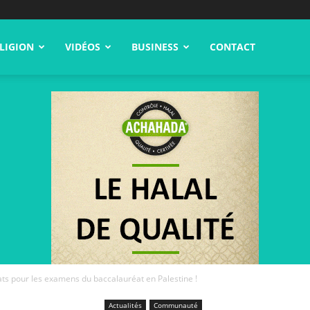
LIGION
VIDÉOS
BUSINESS
CONTACT
ts pour les examens du baccalauréat en Palestine !
Actualités
Communauté