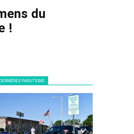
amens du
e !
DERNIÈRES PARUTIONS