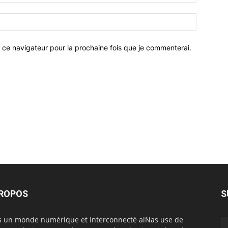
 ce navigateur pour la prochaine fois que je commenterai.
PROPOS
S
 un monde numérique et interconnecté alNas use de