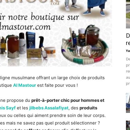
D
r
Ya
De
pr
re
au
 ligne musulmane offrant un large choix de produits
pr
outique
Al Mastour
est faite pour vous !
igne propose du
prêt-à-porter chic pour hommes et
is Sayf
et les
jilbebs Assalafiyat
, des
produits
ux ou celles qui aiment prendre soin de leur corps.
es mais ne savez pas quel produit sélectionner ?