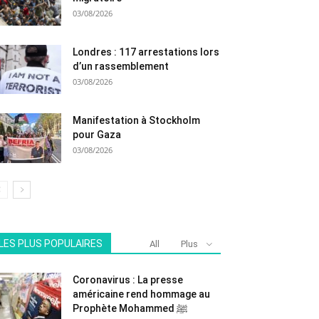
03/08/2026
Londres : 117 arrestations lors
d’un rassemblement
03/08/2026
Manifestation à Stockholm
pour Gaza
03/08/2026
LES PLUS POPULAIRES
All
Plus
Coronavirus : La presse
américaine rend hommage au
Prophète Mohammed ﷺ