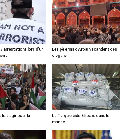
7 arrestations lors d’un
Les pèlerins d’Arbaïn scandent des
ment
slogans
lle à agir pour la
La Turquie aide 85 pays dans le
monde