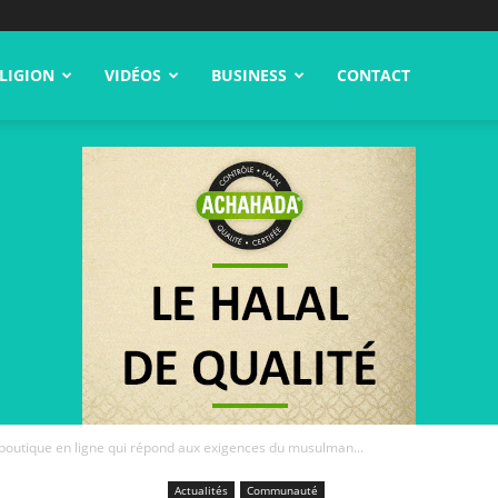
LIGION
VIDÉOS
BUSINESS
CONTACT
 boutique en ligne qui répond aux exigences du musulman...
Actualités
Communauté