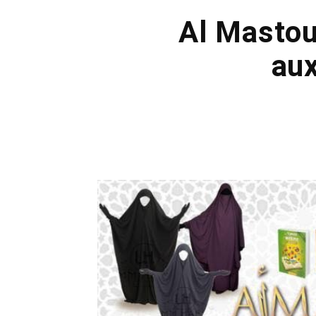
Al Mastour
au