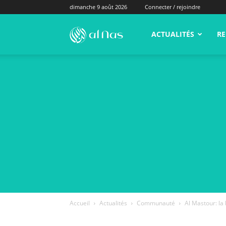
dimanche 9 août 2026
Connecter / rejoindre
alNas.fr
ACTUALITÉS
RE
Accueil
Actualités
Communauté
Al Mastour: la