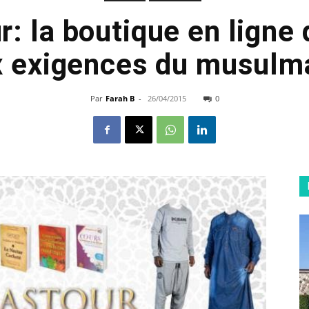
: la boutique en ligne
x exigences du musulma
Par
Farah B
-
26/04/2015
0