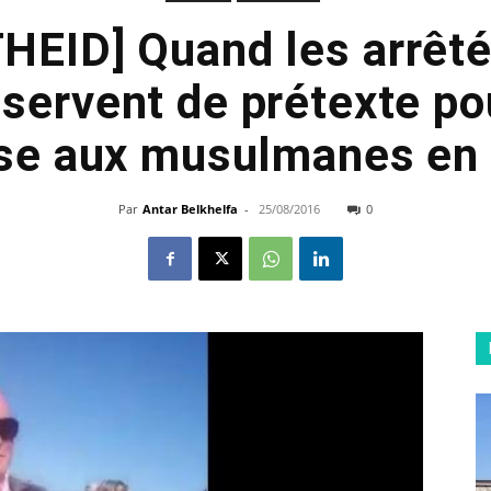
EID] Quand les arrêté
 servent de prétexte pou
se aux musulmanes en 
Par
Antar Belkhelfa
-
25/08/2016
0