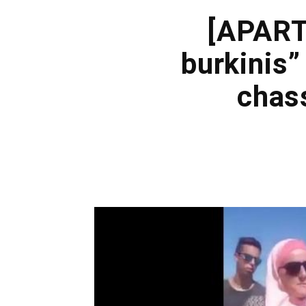
[APARTH
burkinis”
chas