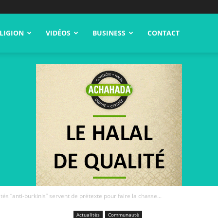
LIGION
VIDÉOS
BUSINESS
CONTACT
és “anti-burkinis” servent de prétexte pour faire la chasse...
Actualités
Communauté