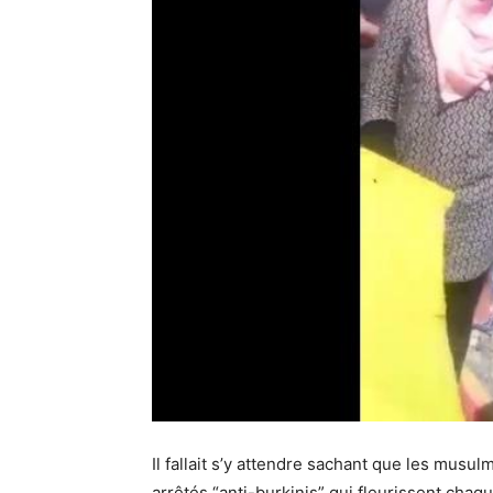
Il fallait s’y attendre sachant que les musu
arrêtés “anti-burkinis” qui fleurissent chaqu