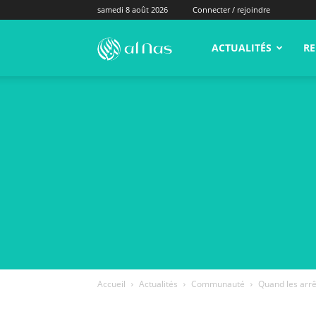
samedi 8 août 2026
Connecter / rejoindre
alNas.fr
ACTUALITÉS
RE
Accueil
Actualités
Communauté
Quand les arrêt