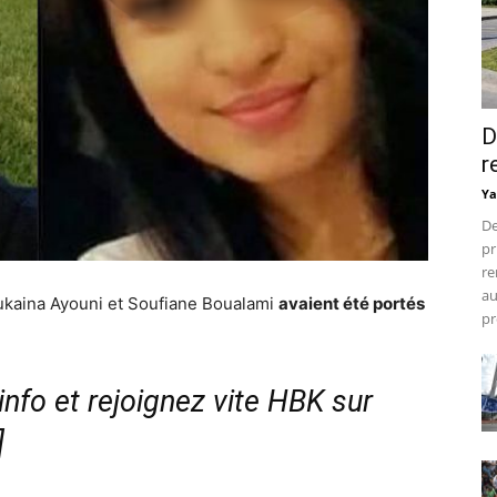
D
r
Ya
De
pr
re
au
ukaina Ayouni et Soufiane Boualami
avaient été portés
pr
nfo et rejoignez vite HBK sur
]