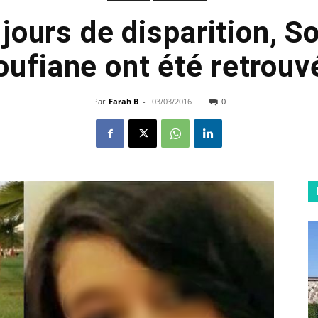
jours de disparition, S
oufiane ont été retrouv
Par
Farah B
-
03/03/2016
0