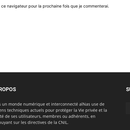
 ce navigateur pour la prochaine fois que je commenterai.
PROPOS
S
 un monde numérique et interconnecté alNas use de
ns techniques actuels pour protéger la Vie privée et la
rté de ses utilisateurs, membres ou adhérents, en
puyant sur les directives de la CNIL.