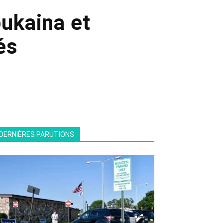
oukaina et
és
DERNIÈRES PARUTIONS