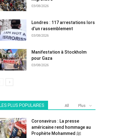
03/08/2026
Londres : 117 arrestations lors
d’un rassemblement
03/08/2026
Manifestation à Stockholm
pour Gaza
03/08/2026
LES PLUS POPULAIRES
All
Plus
Coronavirus : La presse
américaine rend hommage au
Prophète Mohammed ﷺ