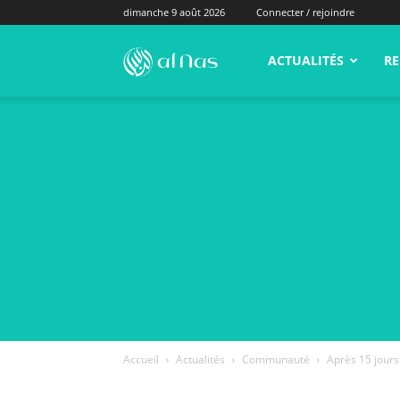
dimanche 9 août 2026
Connecter / rejoindre
alNas.fr
ACTUALITÉS
RE
Accueil
Actualités
Communauté
Après 15 jours