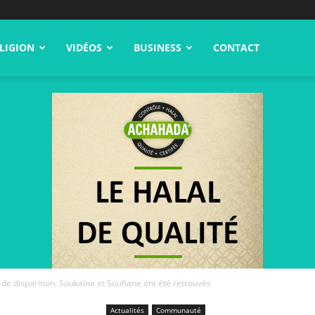
LIGION
VIDÉOS
BUSINESS
CONTACT
 de disparition, Soukaina et Soufiane ont été retrouvés
Actualités
Communauté