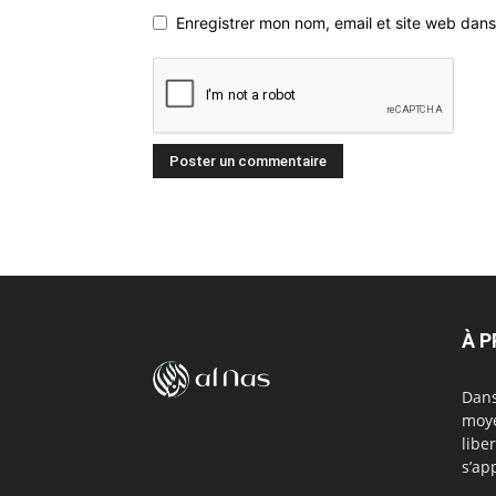
Enregistrer mon nom, email et site web dans
À 
Dans
moye
libe
s’ap