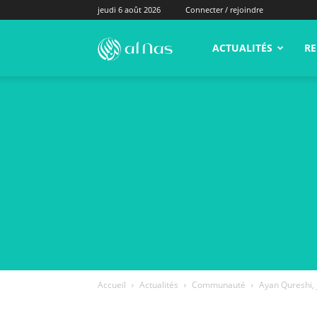
jeudi 6 août 2026
Connecter / rejoindre
alNas.fr
ACTUALITÉS
RE
Accueil
Actualités
Communauté
Ayan Qureshi, 