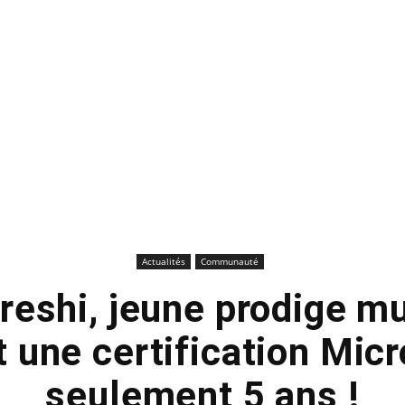
Actualités
Communauté
reshi, jeune prodige m
t une certification Micr
seulement 5 ans !