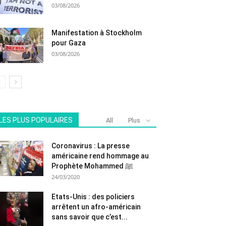
03/08/2026
Manifestation à Stockholm
pour Gaza
03/08/2026
LES PLUS POPULAIRES
All
Plus
Coronavirus : La presse
américaine rend hommage au
Prophète Mohammed ﷺ
24/03/2020
Etats-Unis : des policiers
arrêtent un afro-américain
sans savoir que c’est...