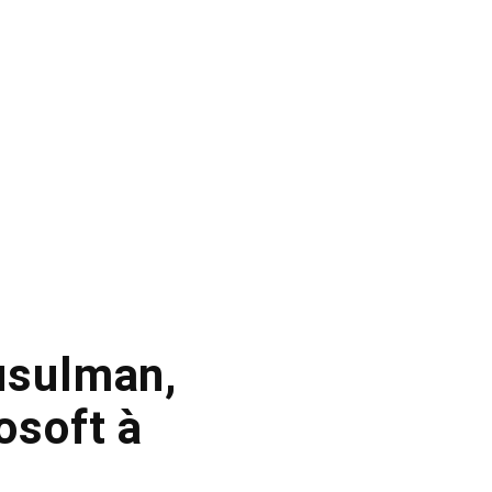
usulman,
osoft à