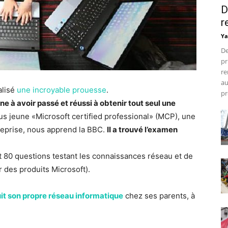
D
r
Ya
De
pr
re
au
alisé
une incroyable prouesse
.
pr
une à avoir passé et réussi à obtenir tout seul une
plus jeune «Microsoft certified professional» (MCP), une
treprise, nous apprend la BBC.
II a trouvé l’examen
t 80 questions testant les connaissances réseau et de
 des produits Microsoft).
it son propre réseau informatique
chez ses parents, à