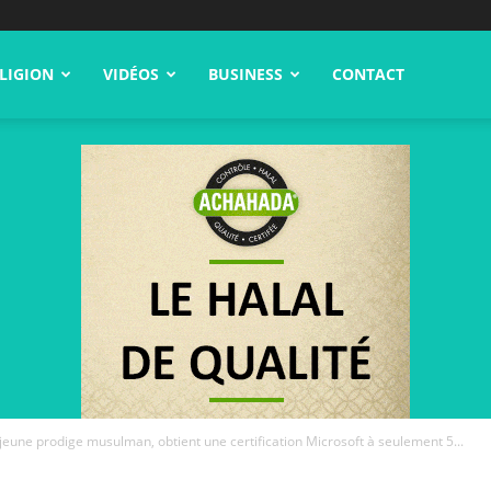
LIGION
VIDÉOS
BUSINESS
CONTACT
jeune prodige musulman, obtient une certification Microsoft à seulement 5...