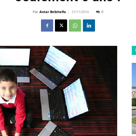
Par
Antar Belkhelfa
-
21/11/2014
0