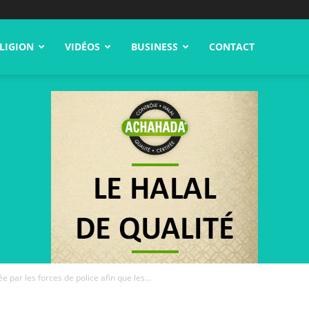
LIGION
VIDÉOS
BUSINESS
CONTACT
 par les forces de police afin que les...