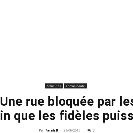
Actualités
Communauté
 Une rue bloquée par le
in que les fidèles puis
Par
Farah B
-
21/06/2015
0