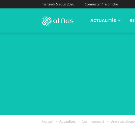
mercredi 5 août 2026
Connecter / rejoindre
alNas.fr
ACTUALITÉS
RE
Accueil
Actualités
Communauté
Une rue bloquée