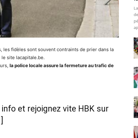
La
de
pé
ap
 les fidèles sont souvent contraints de prier dans la
e site lacapitale.be.
eurs,
la police locale assure la fermeture au trafic de
nfo et rejoignez vite HBK sur
]