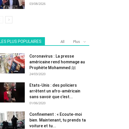
03/08/2026
LES PLUS POPULAIRES
All
Plus
Coronavirus : La presse
américaine rend hommage au
Prophète Mohammed ﷺ
24/03/2020
Etats-Unis : des policiers
arrêtent un afro-américain
sans savoir que c’est...
01/06/2020
Confinement : « Ecoute-moi
bien. Maintenant, tu prends ta
voiture et tu...