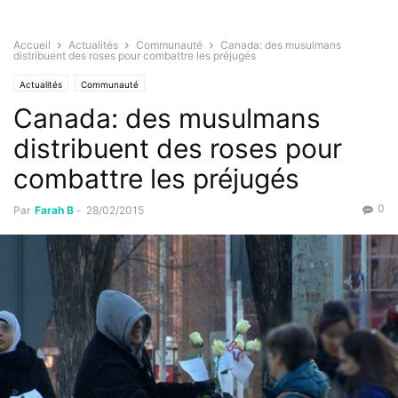
Accueil
Actualités
Communauté
Canada: des musulmans
distribuent des roses pour combattre les préjugés
Actualités
Communauté
Canada: des musulmans
distribuent des roses pour
combattre les préjugés
0
Par
Farah B
-
28/02/2015