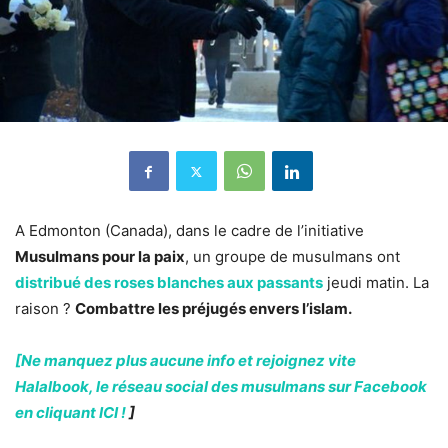
A Edmonton (Canada), dans le cadre de l’initiative
Musulmans pour la paix
, un groupe de musulmans ont
distribué des roses blanches aux passants
jeudi matin. La
raison ?
Combattre les préjugés envers l’islam.
[Ne manquez plus aucune info et rejoignez vite
Halalbook, le réseau social des musulmans sur Facebook
en cliquant ICI !
]