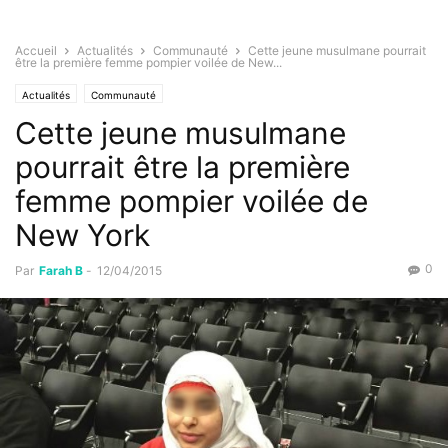
Accueil
Actualités
Communauté
Cette jeune musulmane pourrait
être la première femme pompier voilée de New...
Actualités
Communauté
Cette jeune musulmane
pourrait être la première
femme pompier voilée de
New York
0
Par
Farah B
-
12/04/2015