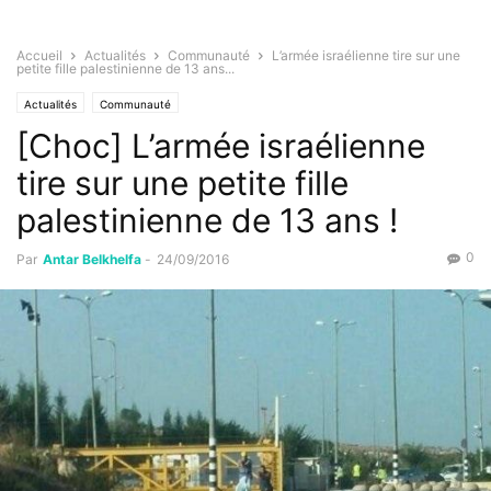
Accueil
Actualités
Communauté
L’armée israélienne tire sur une
petite fille palestinienne de 13 ans...
Actualités
Communauté
[Choc] L’armée israélienne
tire sur une petite fille
palestinienne de 13 ans !
0
Par
Antar Belkhelfa
-
24/09/2016