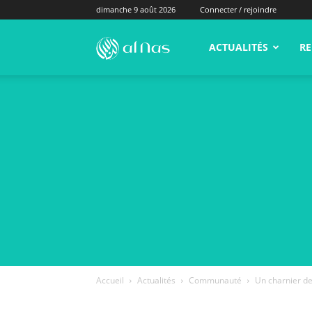
dimanche 9 août 2026
Connecter / rejoindre
alNas.fr
ACTUALITÉS
RE
Accueil
Actualités
Communauté
Un charnier de