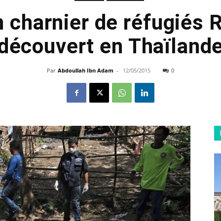
n charnier de réfugiés 
découvert en Thaïland
Par
Abdoullah Ibn Adam
-
12/05/2015
0