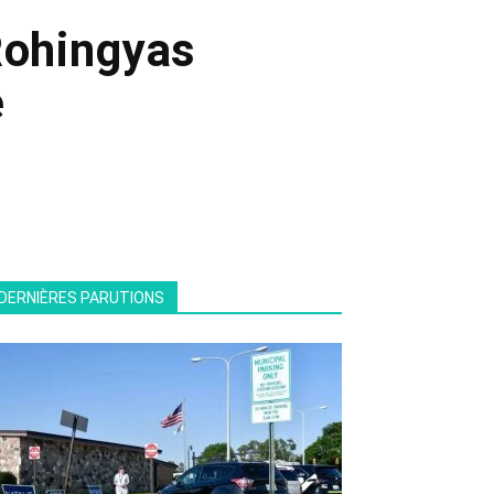
Rohingyas
e
DERNIÈRES PARUTIONS