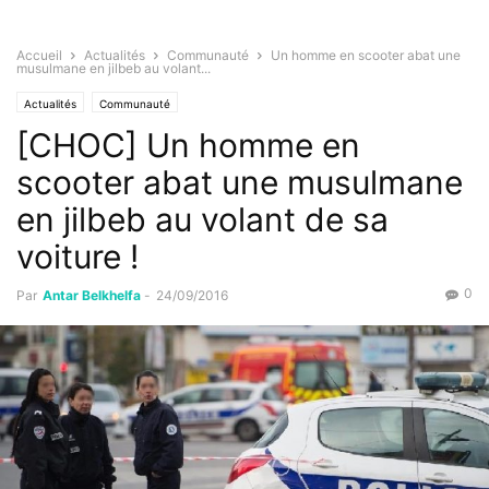
Accueil
Actualités
Communauté
Un homme en scooter abat une
musulmane en jilbeb au volant...
Actualités
Communauté
[CHOC] Un homme en
scooter abat une musulmane
en jilbeb au volant de sa
voiture !
0
Par
Antar Belkhelfa
-
24/09/2016