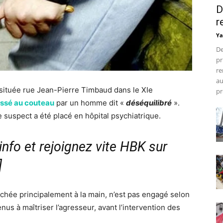
D
r
Ya
De
pr
re
au
e située rue Jean-Pierre Timbaud dans le XIe
pr
essé au couteau
par un homme dit «
déséquilibré
».
 suspect a été placé en hôpital psychiatrique.
nfo et rejoignez vite HBK sur
]
touchée principalement à la main, n’est pas engagé selon
nus à maîtriser l’agresseur, avant l’intervention des