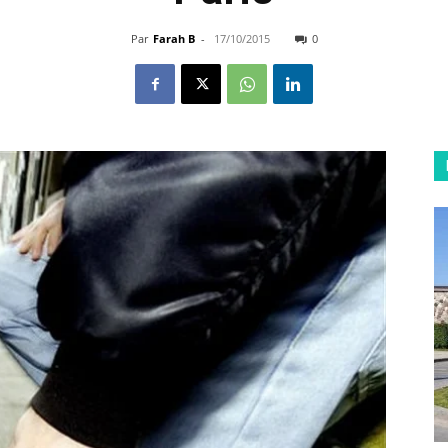
Par
Farah B
-
17/10/2015
0