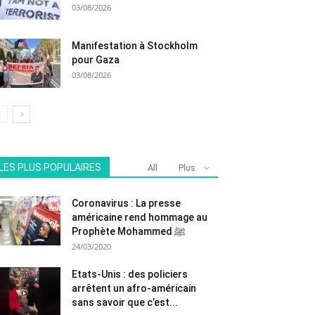
03/08/2026
Manifestation à Stockholm
pour Gaza
03/08/2026
LES PLUS POPULAIRES
All
Plus
Coronavirus : La presse
américaine rend hommage au
Prophète Mohammed ﷺ
24/03/2020
Etats-Unis : des policiers
arrêtent un afro-américain
sans savoir que c’est...