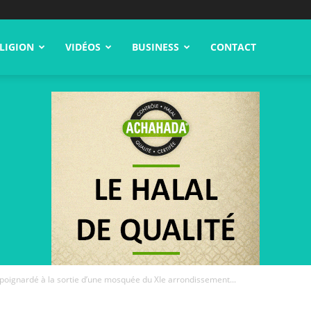
LIGION
VIDÉOS
BUSINESS
CONTACT
oignardé à la sortie d’une mosquée du XIe arrondissement...