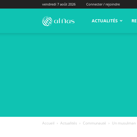
vendredi 7 août 2026
Connecter / rejoindre
alNas.fr
ACTUALITÉS
RE
Accueil
Actualités
Communauté
Un musulman p