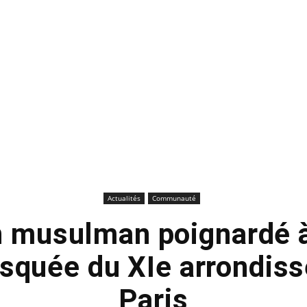
Actualités
Communauté
n musulman poignardé à 
squée du XIe arrondis
Paris