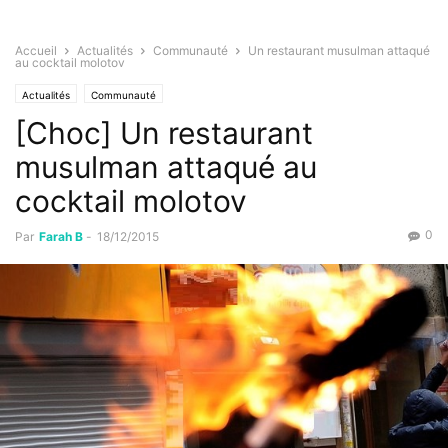
Accueil
Actualités
Communauté
Un restaurant musulman attaqué
au cocktail molotov
Actualités
Communauté
[Choc] Un restaurant
musulman attaqué au
cocktail molotov
0
Par
Farah B
-
18/12/2015