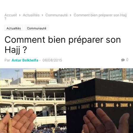
Accueil
Actualités
Communauté
Comment bien préparer son Hajj
?
Actualités
Communauté
Comment bien préparer son
Hajj ?
0
Par
Antar Belkhelfa
-
06/08/2015