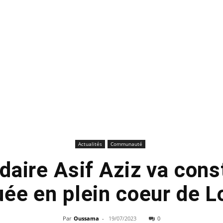
Actualités
Communauté
rdaire Asif Aziz va cons
ée en plein coeur de L
Par
Oussama
-
19/07/2023
0