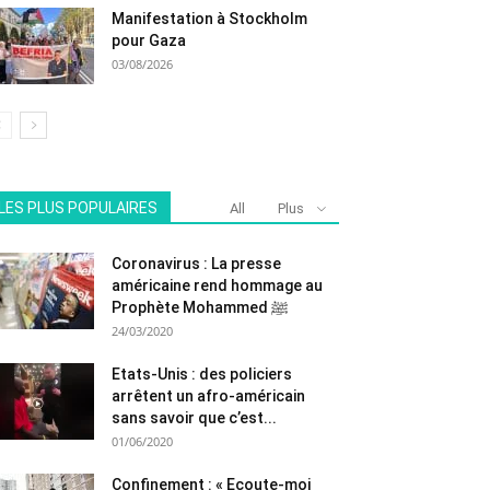
Manifestation à Stockholm
pour Gaza
03/08/2026
LES PLUS POPULAIRES
All
Plus
Coronavirus : La presse
américaine rend hommage au
Prophète Mohammed ﷺ
24/03/2020
Etats-Unis : des policiers
arrêtent un afro-américain
sans savoir que c’est...
01/06/2020
Confinement : « Ecoute-moi