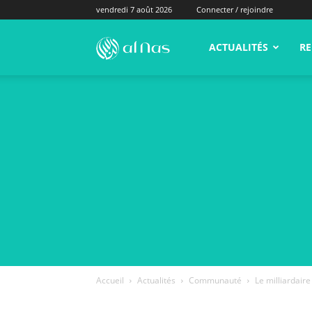
vendredi 7 août 2026
Connecter / rejoindre
alNas.fr
ACTUALITÉS
RE
Accueil
Actualités
Communauté
Le milliardaire