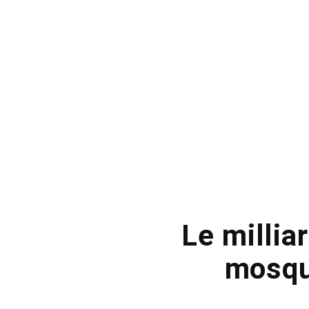
Le millia
mosqu