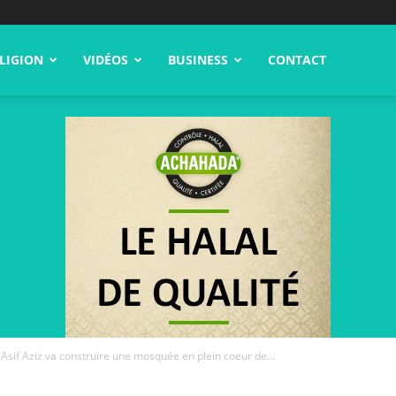
LIGION
VIDÉOS
BUSINESS
CONTACT
 Asif Aziz va construire une mosquée en plein coeur de...