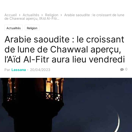
Accueil
Actualités
Religion
Arabie saoudite : le croissant de lune
de Chawwal aperçu, l’Aïd Al-Fitr...
Actualités
Religion
Arabie saoudite : le croissant
de lune de Chawwal aperçu,
l’Aïd Al-Fitr aura lieu vendredi
0
Par
Lassana
-
20/04/2023