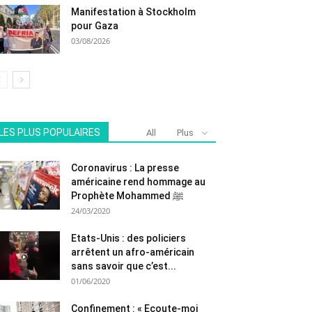
Manifestation à Stockholm
pour Gaza
03/08/2026
LES PLUS POPULAIRES
All
Plus
Coronavirus : La presse
américaine rend hommage au
Prophète Mohammed ﷺ
24/03/2020
Etats-Unis : des policiers
arrêtent un afro-américain
sans savoir que c’est...
01/06/2020
Confinement : « Ecoute-moi