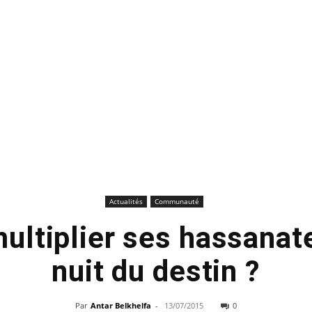
Actualités
Communauté
tiplier ses hassanate
nuit du destin ?
Par
Antar Belkhelfa
-
13/07/2015
0