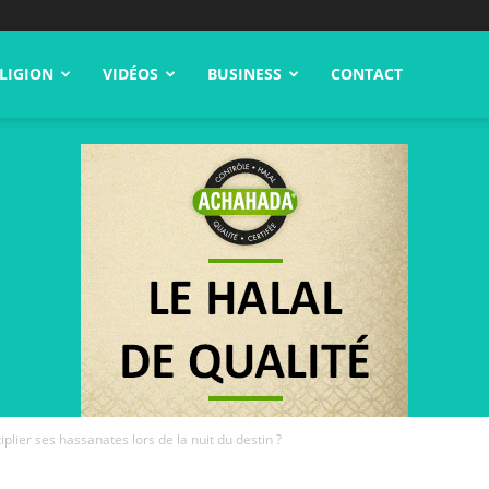
LIGION
VIDÉOS
BUSINESS
CONTACT
lier ses hassanates lors de la nuit du destin ?