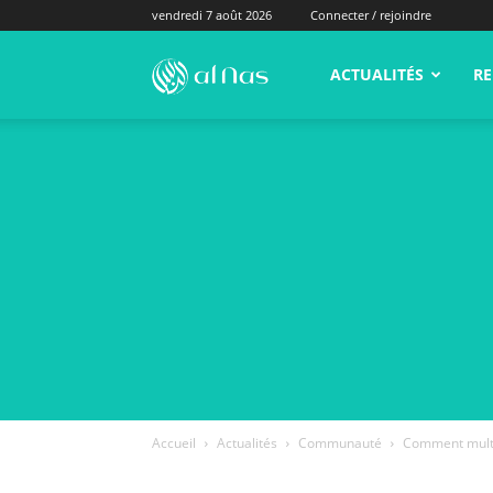
vendredi 7 août 2026
Connecter / rejoindre
alNas.fr
ACTUALITÉS
RE
Accueil
Actualités
Communauté
Comment multip