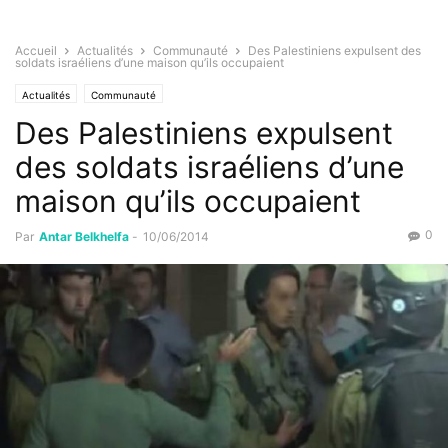
Accueil
Actualités
Communauté
Des Palestiniens expulsent des
soldats israéliens d’une maison qu’ils occupaient
Actualités
Communauté
Des Palestiniens expulsent
des soldats israéliens d’une
maison qu’ils occupaient
0
Par
Antar Belkhelfa
-
10/06/2014