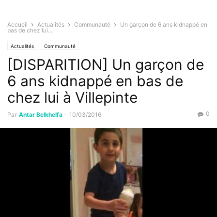
Accueil
Actualités
Communauté
Un garçon de 6 ans kidnappé en
bas de chez lui...
Actualités
Communauté
[DISPARITION] Un garçon de
6 ans kidnappé en bas de
chez lui à Villepinte
0
Par
Antar Belkhelfa
-
10/03/2016