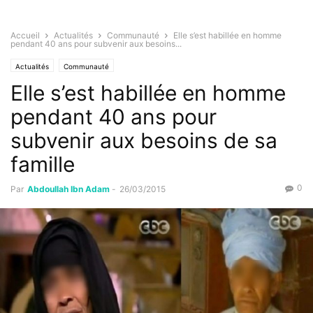
Accueil
Actualités
Communauté
Elle s’est habillée en homme
pendant 40 ans pour subvenir aux besoins...
Actualités
Communauté
Elle s’est habillée en homme
pendant 40 ans pour
subvenir aux besoins de sa
famille
0
Par
Abdoullah Ibn Adam
-
26/03/2015